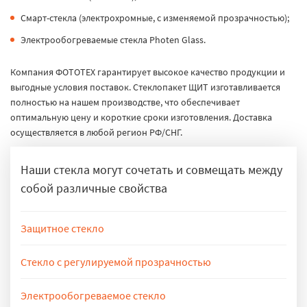
Смарт-стекла (электрохромные, с изменяемой прозрачностью);
Электрообогреваемые стекла Photen Glass.
Компания ФОТОТЕХ гарантирует высокое качество продукции и
выгодные условия поставок. Стеклопакет ЩИТ изготавливается
полностью на нашем производстве, что обеспечивает
оптимальную цену и короткие сроки изготовления. Доставка
осуществляется в любой регион РФ/СНГ.
Наши стекла могут сочетать и совмещать между
собой различные свойства
Защитное стекло
Защитные стекла препятствуют проникновению в огораживаемые
помещения. Классы ударостойкости, взломостойкости и пулестойкости
Стекло с регулируемой прозрачностью
подтверждаются различными испытаниями. Подробнее
защитные
Смарт-стекло с электроуправляемым светорассеиванием
стекла
(электрохромное стекло) за нескольких секунд может стать либо
Электрообогреваемое стекло
полностью матовым (непрозрачным), либо наоборот – полностью